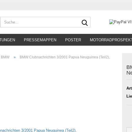
Suche...
TUNGEN
PRESSEMAPPEN
POSTER
MOTORRADPROSPEK
»
BMW
BMW Clubnachrichten 3/2001 Papua Neuguinea (Teil2),
BM
Ne
Art
Lie