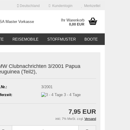
Deutschland
Kundenlogin
Merkzettel
Ihr Warenkorb
0,00 EUR
TE
REISEMOBILE
STOFFMUSTER
BOOTE
W Clubnachrichten 3/2001 Papua
uguinea (Teil2),
.Nr.:
3/2001
ferzeit:
3 - 4 Tage
7,95 EUR
inkl. 7% MwSt. zzgl.
Versand