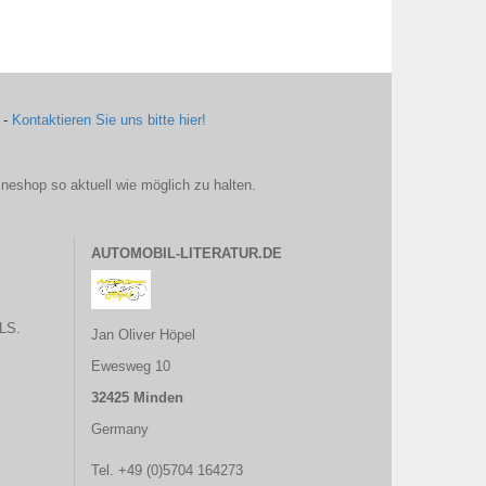
 -
Kontaktieren Sie uns bitte hier!
ineshop so aktuell wie möglich zu halten.
AUTOMOBIL-LITERATUR.DE
LS.
Jan Oliver Höpel
Ewesweg 10
32425 Minden
Germany
Tel. +49 (0)5704 164273