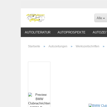
Alle
AUTOLITERATUR
AUTOPROSPEKTE
AUTOZEI
»
»
»
Startseite
Autozeitungen
Werkszeitschriften