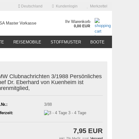
Deutschland
Kundenlogin
Merkzettel
Ihr Warenkorb
0,00 EUR
TE
REISEMOBILE
STOFFMUSTER
BOOTE
W Clubnachrichten 3/1988 Persönliches
ef Dr. Eberhard von Kuenheim ist
renmitglied,
.Nr.:
3/88
ferzeit:
3 - 4 Tage
7,95 EUR
inkl. 7% MwSt. zzgl.
Versand