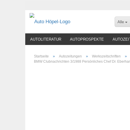
Alle
AUTOLITERATUR
AUTOPROSPEKTE
AUTOZEI
»
»
»
Startseite
Autozeitungen
Werkszeitschriften
BMW Clubnachrichten 3/1988 Persönliches Chef Dr. Eberhar