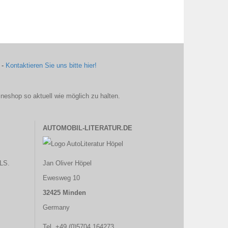
 -
Kontaktieren Sie uns bitte hier!
ineshop so aktuell wie möglich zu halten.
AUTOMOBIL-LITERATUR.DE
LS.
Jan Oliver Höpel
Ewesweg 10
32425 Minden
Germany
Tel. +49 (0)5704 164273