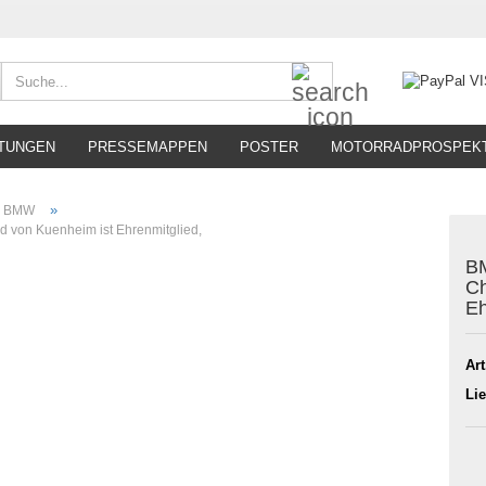
Suche...
TUNGEN
PRESSEMAPPEN
POSTER
MOTORRADPROSPEK
»
BMW
d von Kuenheim ist Ehrenmitglied,
BM
Ch
Eh
Art
Lie