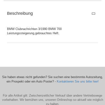
Beschreibung
BMW Clubnachrichten 3/1990 BMW 700
Leistungssteigerung,gebrauchtes Heft.
Sie haben etwas nicht gefunden? Sie suchen eine bestimmte Autozeitung,
ein Prospekt oder ein Auto Poster? -
Kontaktieren Sie uns bitte hier!
Für alle Artikel gilt: Zwischenzeitlicher Verkauf über andere Vertriebswege
vorbehalten. Wir bemühen uns, unseren Onlineshop so aktuell wie möglich
zu halten.