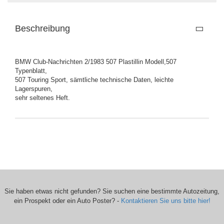
Beschreibung
BMW Club-Nachrichten 2/1983 507 Plastillin Modell,507
Typenblatt,
507 Touring Sport, sämtliche technische Daten, leichte
Lagerspuren,
sehr seltenes Heft.
Sie haben etwas nicht gefunden? Sie suchen eine bestimmte Autozeitung,
ein Prospekt oder ein Auto Poster? -
Kontaktieren Sie uns bitte hier!