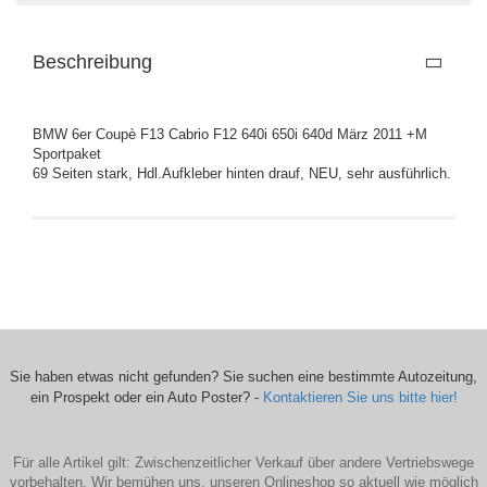
Beschreibung
BMW 6er Coupè F13 Cabrio F12 640i 650i 640d März 2011 +M
Sportpaket
69 Seiten stark, Hdl.Aufkleber hinten drauf, NEU, sehr ausführlich.
Sie haben etwas nicht gefunden? Sie suchen eine bestimmte Autozeitung,
ein Prospekt oder ein Auto Poster? -
Kontaktieren Sie uns bitte hier!
Für alle Artikel gilt: Zwischenzeitlicher Verkauf über andere Vertriebswege
vorbehalten. Wir bemühen uns, unseren Onlineshop so aktuell wie möglich