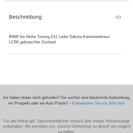
Beschreibung
BMW 5er Reihe Touring E61 Leder Dakota Kastanienbraun
LCRK,gebrauchter Zustand.
Sie haben etwas nicht gefunden? Sie suchen eine bestimmte Autozeitung,
ein Prospekt oder ein Auto Poster? -
Kontaktieren Sie uns bitte hier!
Für alle Artikel gilt: Zwischenzeitlicher Verkauf über andere Vertriebswege
vorbehalten. Wir bemühen uns, unseren Onlineshop so aktuell wie möglich
zu halten.