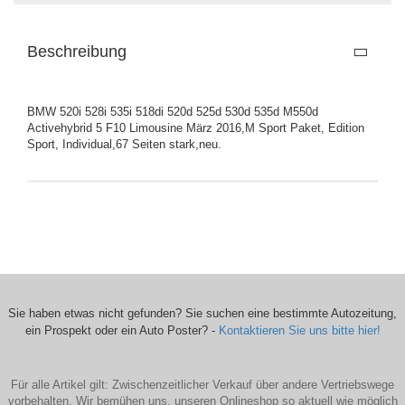
Beschreibung
BMW 520i 528i 535i 518di 520d 525d 530d 535d M550d
Activehybrid 5 F10 Limousine März 2016,M Sport Paket, Edition
Sport, Individual,67 Seiten stark,neu.
Sie haben etwas nicht gefunden? Sie suchen eine bestimmte Autozeitung,
ein Prospekt oder ein Auto Poster? -
Kontaktieren Sie uns bitte hier!
Für alle Artikel gilt: Zwischenzeitlicher Verkauf über andere Vertriebswege
vorbehalten. Wir bemühen uns, unseren Onlineshop so aktuell wie möglich