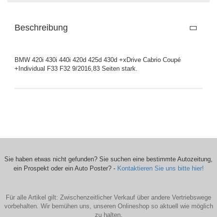
Beschreibung
BMW 420i 430i 440i 420d 425d 430d +xDrive Cabrio Coupé
+Individual F33 F32 9/2016,83 Seiten stark.
Sie haben etwas nicht gefunden? Sie suchen eine bestimmte Autozeitung,
ein Prospekt oder ein Auto Poster? -
Kontaktieren Sie uns bitte hier!
Für alle Artikel gilt: Zwischenzeitlicher Verkauf über andere Vertriebswege
vorbehalten. Wir bemühen uns, unseren Onlineshop so aktuell wie möglich
zu halten.