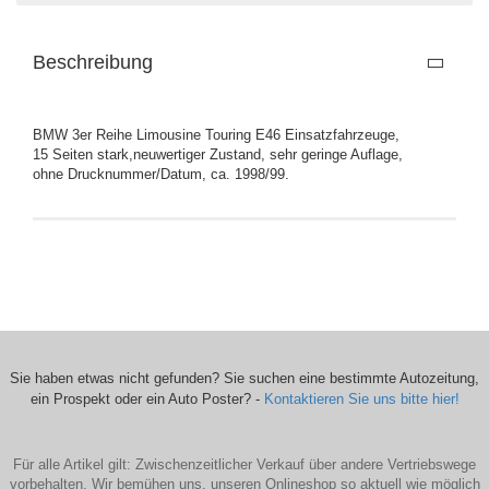
Beschreibung
BMW 3er Reihe Limousine Touring E46 Einsatzfahrzeuge,
15 Seiten stark,neuwertiger Zustand, sehr geringe Auflage,
ohne Drucknummer/Datum, ca. 1998/99.
Sie haben etwas nicht gefunden? Sie suchen eine bestimmte Autozeitung,
ein Prospekt oder ein Auto Poster? -
Kontaktieren Sie uns bitte hier!
Für alle Artikel gilt: Zwischenzeitlicher Verkauf über andere Vertriebswege
vorbehalten. Wir bemühen uns, unseren Onlineshop so aktuell wie möglich