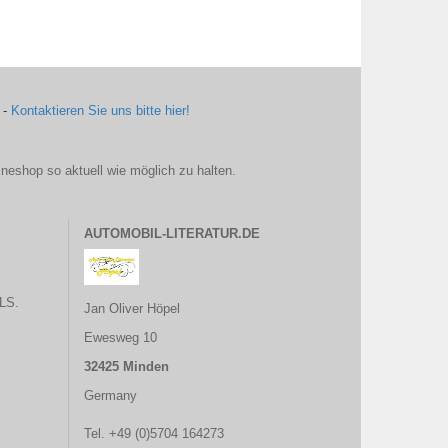
 -
Kontaktieren Sie uns bitte hier!
ineshop so aktuell wie möglich zu halten.
AUTOMOBIL-LITERATUR.DE
LS.
Jan Oliver Höpel
Ewesweg 10
32425 Minden
Germany
Tel. +49 (0)5704 164273