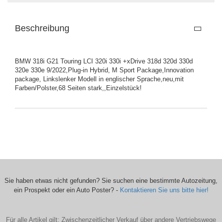
Beschreibung
BMW 318i G21 Touring LCI 320i 330i +xDrive 318d 320d 330d
320e 330e 9/2022,Plug-in Hybrid, M Sport Package,Innovation
package, Linkslenker Modell in englischer Sprache,neu,mit
Farben/Polster,68 Seiten stark,,Einzelstück!
Sie haben etwas nicht gefunden? Sie suchen eine bestimmte Autozeitung,
ein Prospekt oder ein Auto Poster? -
Kontaktieren Sie uns bitte hier!
Für alle Artikel gilt: Zwischenzeitlicher Verkauf über andere Vertriebswege