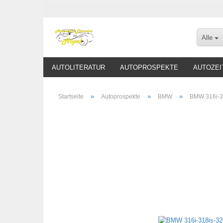
Alle
AUTOLITERATUR
AUTOPROSPEKTE
AUTOZEI
»
»
»
Startseite
Autoprospekte
BMW
BMW 316i-3