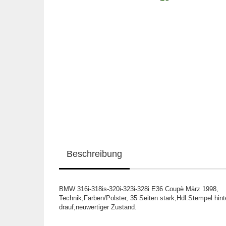
Beschreibung
BMW 316i-318is-320i-323i-328i E36 Coupè März 1998,
Technik,Farben/Polster, 35 Seiten stark,Hdl.Stempel hin
drauf,neuwertiger Zustand.