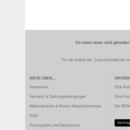
Sie haben etwas nicht gefunden?
Für alle Artikel gilt: Zwischenzeitliche
MEHR ÜBER...
INFORM
Impressum
Eine Aut
Versand- & Zahlungsbedingungen
Eine Aut
Widerrufsrecht & Muster-Widerrufsformular
Der BMW 
AGB
Vertra
Privatsphäre und Datenschutz