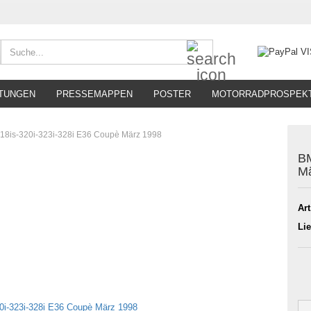
Suche...
TUNGEN
PRESSEMAPPEN
POSTER
MOTORRADPROSPEK
18is-320i-323i-328i E36 Coupè März 1998
BM
Mä
Art
Lie