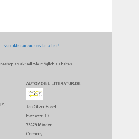
 -
Kontaktieren Sie uns bitte hier!
ineshop so aktuell wie möglich zu halten.
AUTOMOBIL-LITERATUR.DE
LS.
Jan Oliver Höpel
Ewesweg 10
32425 Minden
Germany