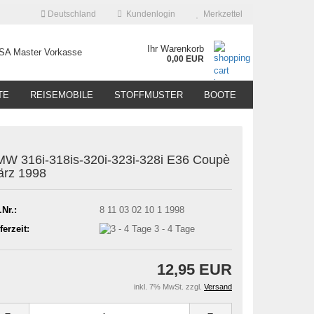
Deutschland
Kundenlogin
Merkzettel
Ihr Warenkorb
0,00 EUR
TE
REISEMOBILE
STOFFMUSTER
BOOTE
W 316i-318is-320i-323i-328i E36 Coupè
rz 1998
.Nr.:
8 11 03 02 10 1 1998
ferzeit:
3 - 4 Tage
12,95 EUR
inkl. 7% MwSt. zzgl.
Versand