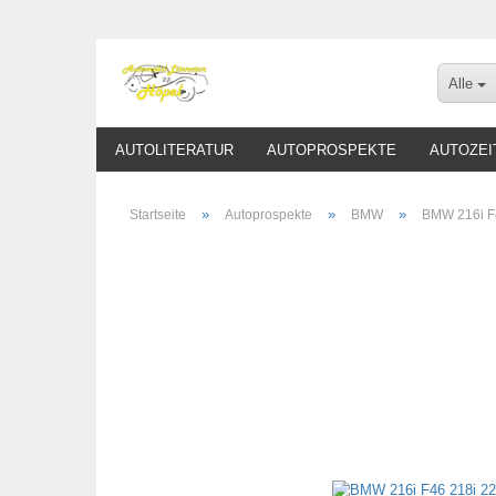
Alle
AUTOLITERATUR
AUTOPROSPEKTE
AUTOZEI
»
»
»
Startseite
Autoprospekte
BMW
BMW 216i F