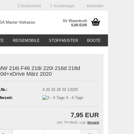
Deutschland
Kundenlogin
Merkzettel
Ihr Warenkorb
0,00 EUR
TE
REISEMOBILE
STOFFMUSTER
BOOTE
W 216i F46 218i 220i 216d 218d
0d+xDrive März 2020
.Nr.:
4 20 26 28 20 12020
ferzeit:
3 - 4 Tage
7,95 EUR
inkl. 7% MwSt. zzgl.
Versand