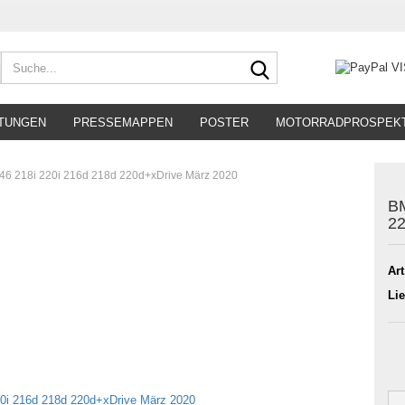
Suche...
TUNGEN
PRESSEMAPPEN
POSTER
MOTORRADPROSPEK
46 218i 220i 216d 218d 220d+xDrive März 2020
BM
22
Art
Lie