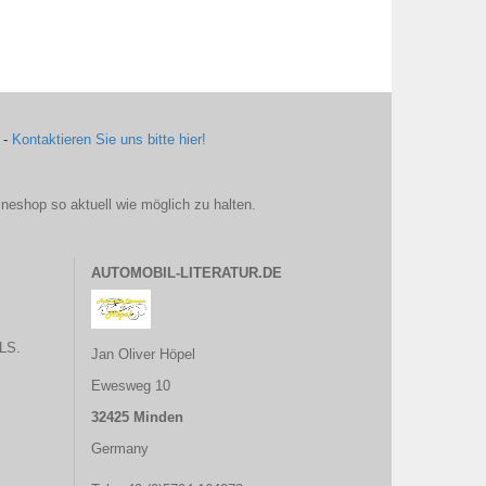
 -
Kontaktieren Sie uns bitte hier!
ineshop so aktuell wie möglich zu halten.
AUTOMOBIL-LITERATUR.DE
LS.
Jan Oliver Höpel
Ewesweg 10
32425 Minden
Germany