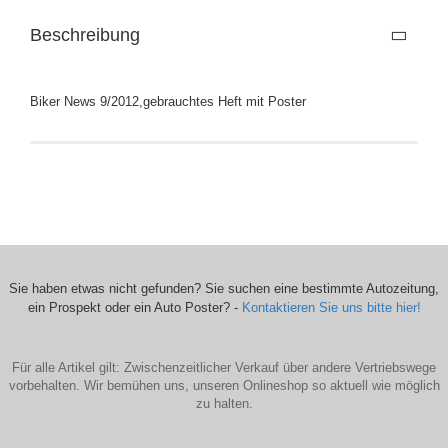
Beschreibung
Biker News 9/2012,gebrauchtes Heft mit Poster
Sie haben etwas nicht gefunden? Sie suchen eine bestimmte Autozeitung,
ein Prospekt oder ein Auto Poster? -
Kontaktieren Sie uns bitte hier!
Für alle Artikel gilt: Zwischenzeitlicher Verkauf über andere Vertriebswege
vorbehalten. Wir bemühen uns, unseren Onlineshop so aktuell wie möglich
zu halten.