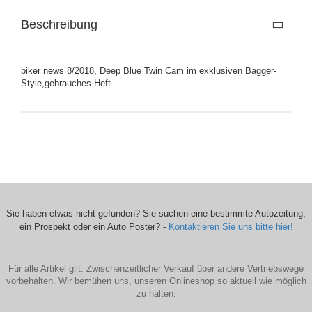
Beschreibung
biker news 8/2018, Deep Blue Twin Cam im exklusiven Bagger-
Style,gebrauches Heft
Sie haben etwas nicht gefunden? Sie suchen eine bestimmte Autozeitung,
ein Prospekt oder ein Auto Poster? -
Kontaktieren Sie uns bitte hier!
Für alle Artikel gilt: Zwischenzeitlicher Verkauf über andere Vertriebswege
vorbehalten. Wir bemühen uns, unseren Onlineshop so aktuell wie möglich
zu halten.