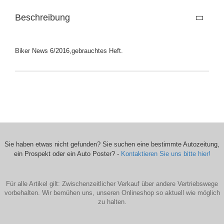
Beschreibung
Biker News 6/2016,gebrauchtes Heft.
Sie haben etwas nicht gefunden? Sie suchen eine bestimmte Autozeitung,
ein Prospekt oder ein Auto Poster? -
Kontaktieren Sie uns bitte hier!
Für alle Artikel gilt: Zwischenzeitlicher Verkauf über andere Vertriebswege
vorbehalten. Wir bemühen uns, unseren Onlineshop so aktuell wie möglich
zu halten.