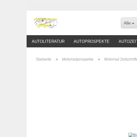
Alle
AUTOLITERATUR
AUTOPROSPEKTE
AUTOZEI
»
»
Startseite
Motorradprospekte
Motorrad Zeitschrif