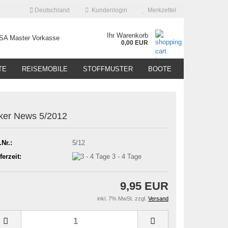
Deutschland
Kundenlogin
Merkzettel
Ihr Warenkorb
0,00 EUR
TE
REISEMOBILE
STOFFMUSTER
BOOTE
ker News 5/2012
.Nr.:
5/12
ferzeit:
3 - 4 Tage
9,95 EUR
inkl. 7% MwSt. zzgl.
Versand