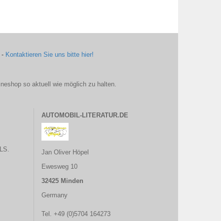
 -
Kontaktieren Sie uns bitte hier!
ineshop so aktuell wie möglich zu halten.
AUTOMOBIL-LITERATUR.DE
LS.
Jan Oliver Höpel
Ewesweg 10
32425 Minden
Germany
Tel. +49 (0)5704 164273