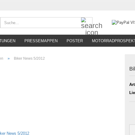
Suche...
TUNGEN
PRESSEMAPPEN
POSTER
MOTORRADPROSPEK
»
ten
Biker News 5/2012
Bi
Art
Lie