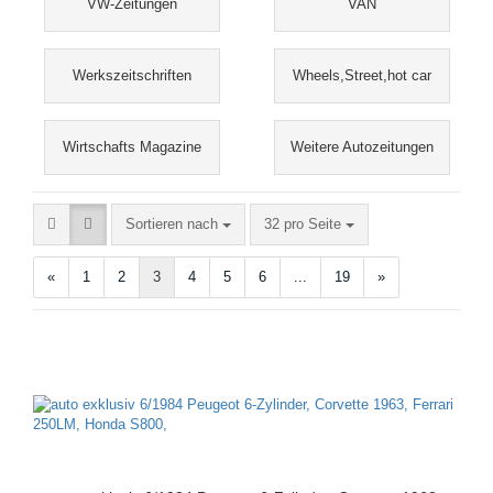
VW-Zeitungen
VAN
Werkszeitschriften
Wheels,Street,hot car
Wirtschafts Magazine
Weitere Autozeitungen
Sortieren nach
pro Seite
Sortieren nach
32 pro Seite
«
1
2
3
4
5
6
...
19
»