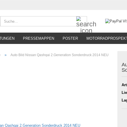
Suche...
TUNGEN
PRESSEMAPPEN
POSTER
MOTORRADPROSPEK
»
e
Auto Bild Nissan Qashqai 2.Generation Sonderdruck 2014 NEU
Au
So
Art
Lie
La