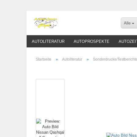
Alle
AUTOLITERATUR
AUTOPROSPEKTE
AUTOZEI
»
»
Startseite
Autoliteratur
Sonderdrucke/Testbericht