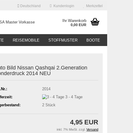
Deutschland
Kundenlogin
Merkzettel
Ihr Warenkorb
0,00 EUR
TE
REISEMOBILE
STOFFMUSTER
BOOTE
to Bild Nissan Qashqai 2.Generation
nderdruck 2014 NEU
.Nr.:
2014
ferzeit:
3 - 4 Tage
gerbestand:
2
Stück
4,95 EUR
inkl. 7% MwSt. zzgl.
Versand