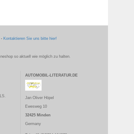
 -
Kontaktieren Sie uns bitte hier!
ineshop so aktuell wie möglich zu halten.
AUTOMOBIL-LITERATUR.DE
LS.
Jan Oliver Höpel
Ewesweg 10
32425 Minden
Germany