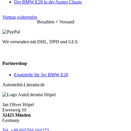
Der BMW E28 in der Austro Classic
Vertrag widerrufen
Bezahlen + Versand
Wir versenden mit DHL, DPD und GLS.
Partnershop
Ersatzteile für 5er BMW E28
Automobil-Literatur.de
Jan Oliver Höpel
Ewesweg 10
32425 Minden
Germany
Tel. +49 (0)5704 164273