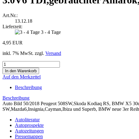
3.0V6 TDI,gebrauchter Amarok
Art.Nr.:
13.12.18
Lieferzeit:
3 - 4 Tage
4,95 EUR
inkl. 7% MwSt. zzgl.
Versand
Auf den Merkzettel
Beschreibung
Beschreibung
Auto Bild 50/2018 Peugeot 508SW,Skoda Kodiaq RS, BMW X5 30d v
SW,Mazda6,Insignia,Cayman,Ibiza und Superb, BMW neue 3er Reihe
Autoliteratur
Autoprospekte
Autozeitungen
Pressemappen