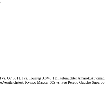
,
s. Q7 50TDI vs. Touareg 3.0V6 TDI,gebrauchter Amarok,Automatik
,Vergleichstest: Kymco Maxxer 50S vs. Peg Perego Gaucho Superpow