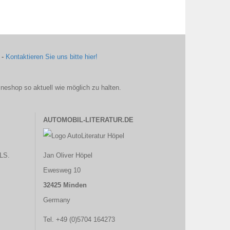
 -
Kontaktieren Sie uns bitte hier!
ineshop so aktuell wie möglich zu halten.
AUTOMOBIL-LITERATUR.DE
LS.
Jan Oliver Höpel
Ewesweg 10
32425 Minden
Germany
Tel. +49 (0)5704 164273