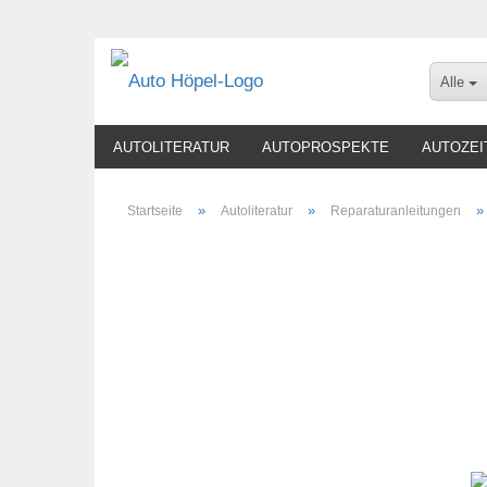
Alle
AUTOLITERATUR
AUTOPROSPEKTE
AUTOZEI
»
»
Startseite
Autoliteratur
Reparaturanleitungen