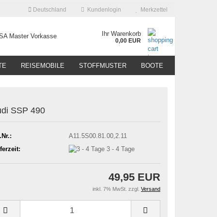
Deutschland
Kundenlogin
Merkzettel
Ihr Warenkorb
0,00 EUR
TE
REISEMOBILE
STOFFMUSTER
BOOTE
di SSP 490
.Nr.:
A11.5S00.81.00,2.11
ferzeit:
3 - 4 Tage
49,95 EUR
inkl. 7% MwSt. zzgl.
Versand