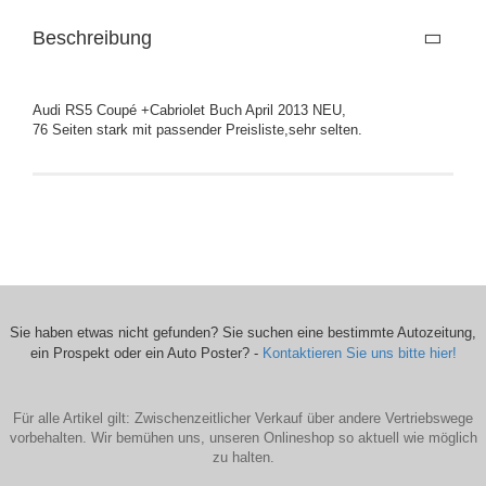
Beschreibung
Audi RS5 Coupé +Cabriolet Buch April 2013 NEU,
76 Seiten stark mit passender Preisliste,sehr selten.
Sie haben etwas nicht gefunden? Sie suchen eine bestimmte Autozeitung,
ein Prospekt oder ein Auto Poster? -
Kontaktieren Sie uns bitte hier!
Für alle Artikel gilt: Zwischenzeitlicher Verkauf über andere Vertriebswege
vorbehalten. Wir bemühen uns, unseren Onlineshop so aktuell wie möglich
zu halten.