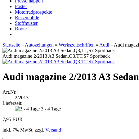
Pressemappen
Poster
Motorradprospekte
Reisemobile
Stoffmuster
Boote
Startseite
»
Autozeitungen
»
Werkszeitschriften
»
Audi
»
Audi magazi
Audi magazine 2/2013 A3 Sedan,Q3,TT,S7 Sportback
Audi magazine 2/2013 A3 Seda
Art.Nr.:
2/2013
Lieferzeit:
3 - 4 Tage
7,95 EUR
inkl. 7% MwSt. zzgl.
Versand