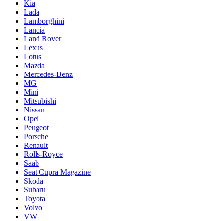
Kia
Lada
Lamborghini
Lancia
Land Rover
Lexus
Lotus
Mazda
Mercedes-Benz
MG
Mini
Mitsubishi
Nissan
Opel
Peugeot
Porsche
Renault
Rolls-Royce
Saab
Seat Cupra Magazine
Skoda
Subaru
Toyota
Volvo
VW