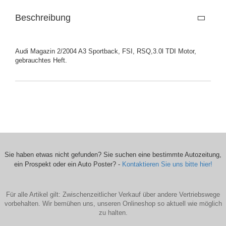
Beschreibung
Audi Magazin 2/2004 A3 Sportback, FSI, RSQ,3.0l TDI Motor,
gebrauchtes Heft.
Sie haben etwas nicht gefunden? Sie suchen eine bestimmte Autozeitung,
ein Prospekt oder ein Auto Poster? -
Kontaktieren Sie uns bitte hier!
Für alle Artikel gilt: Zwischenzeitlicher Verkauf über andere Vertriebswege
vorbehalten. Wir bemühen uns, unseren Onlineshop so aktuell wie möglich
zu halten.