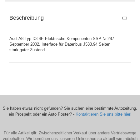
Beschreibung
Audi A8 Typ D3 4E Elektrische Komponenten SSP Nr.287
September 2002, Interface für Datenbus J533,94 Seiten
stark,guter Zustand.
Sie haben etwas nicht gefunden? Sie suchen eine bestimmte Autozeitung,
ein Prospekt oder ein Auto Poster? -
Kontaktieren Sie uns bitte hier!
Für alle Artikel gilt: Zwischenzeitlicher Verkauf über andere Vertriebswege
vorbehalten. Wir bemühen uns, unseren Onlineshop so aktuell wie möglich