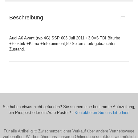
Beschreibung
Audi A6 Avant (typ 4G) SSP 603 Juli 2011 +3.0V6 TDI Biturbo
+Elektrik +Klima +Infotainment,59 Seiten stark,gebrauchter
Zustand.
Sie haben etwas nicht gefunden? Sie suchen eine bestimmte Autozeitung,
ein Prospekt oder ein Auto Poster? -
Kontaktieren Sie uns bitte hier!
Für alle Artikel gilt: Zwischenzeitlicher Verkauf über andere Vertriebswege
vorbehalten. Wir bemühen uns, unseren Onlineshop so aktuell wie möglich