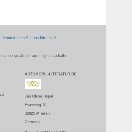
 -
Kontaktieren Sie uns bitte hier!
ineshop so aktuell wie möglich zu halten.
AUTOMOBIL-LITERATUR.DE
LS.
Jan Oliver Höpel
Ewesweg 10
32425 Minden
Germany