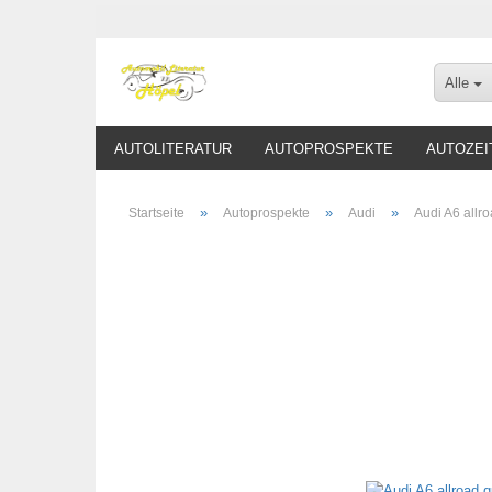
Alle
AUTOLITERATUR
AUTOPROSPEKTE
AUTOZEI
»
»
»
Startseite
Autoprospekte
Audi
Audi A6 allr