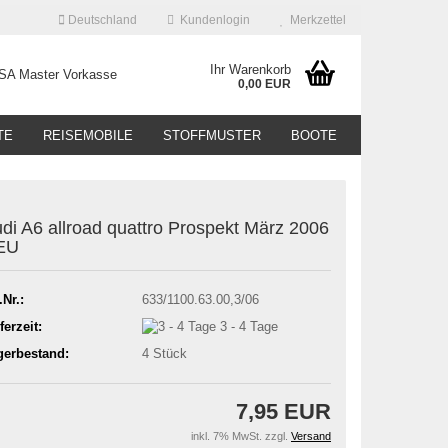
Deutschland
Kundenlogin
Merkzettel
Ihr Warenkorb
0,00 EUR
TE
REISEMOBILE
STOFFMUSTER
BOOTE
di A6 allroad quattro Prospekt März 2006
EU
.Nr.:
633/1100.63.00,3/06
ferzeit:
3 - 4 Tage
gerbestand:
4
Stück
7,95 EUR
inkl. 7% MwSt. zzgl.
Versand