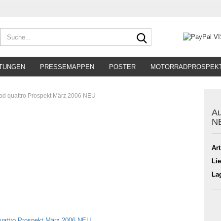
Suche...
TUNGEN
PRESSEMAPPEN
POSTER
MOTORRADPROSPEK
oad quattro Prospekt März 2006 NEU
Au
N
Art
Lie
La