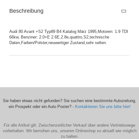
Beschreibung
Audi 80 Avant +S2 Typ89 B4 Katalog März 1995,Motoren: 1.9 TDI
66kw, Benziner: 2.0+E 2.6E,2.8e,quattro,S2,technische
Daten,Farben/Polster,neuwertiger Zustand,sehr selten.
Sie haben etwas nicht gefunden? Sie suchen eine bestimmte Autozeitung,
ein Prospekt oder ein Auto Poster? -
Kontaktieren Sie uns bitte hier!
Für alle Artikel gilt: Zwischenzeitlicher Verkauf über andere Vertriebswege
vorbehalten. Wir bemühen uns, unseren Onlineshop so aktuell wie möglich
zu halten.