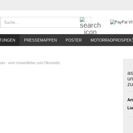
Suche...
TUNGEN
PRESSEMAPPEN
POSTER
MOTORRADPROSPEK
uto - vom Umweltkiller zum Ökomobil,
as
un
zu
Art
Lie