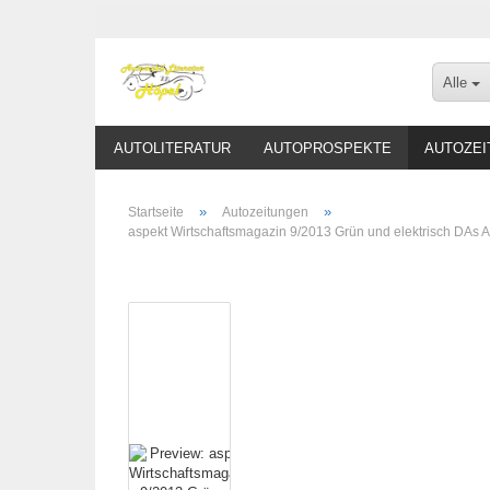
Alle
AUTOLITERATUR
AUTOPROSPEKTE
AUTOZEI
»
»
Startseite
Autozeitungen
aspekt Wirtschaftsmagazin 9/2013 Grün und elektrisch DAs A