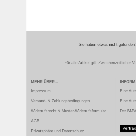
Sie haben etwas nicht gefunden?
Für alle Artikel gilt: Zwischenzeitliche
MEHR ÜBER...
INFORM
Impressum
Eine Aut
Versand- & Zahlungsbedingungen
Eine Aut
Widerrufsrecht & Muster-Widerrufsformular
Der BMW 
AGB
Vertra
Privatsphäre und Datenschutz