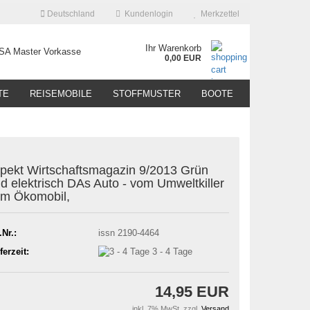
Deutschland
Kundenlogin
Merkzettel
Ihr Warenkorb
0,00 EUR
TE
REISEMOBILE
STOFFMUSTER
BOOTE
pekt Wirtschaftsmagazin 9/2013 Grün
d elektrisch DAs Auto - vom Umweltkiller
m Ökomobil,
.Nr.:
issn 2190-4464
ferzeit:
3 - 4 Tage
14,95 EUR
inkl. 7% MwSt. zzgl.
Versand