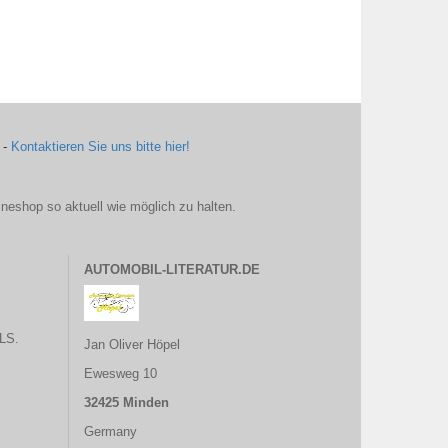
 -
Kontaktieren Sie uns bitte hier!
ineshop so aktuell wie möglich zu halten.
AUTOMOBIL-LITERATUR.DE
LS.
Jan Oliver Höpel
Ewesweg 10
32425 Minden
Germany