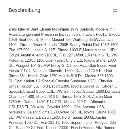
Beschreibung
arets biler af Bent Elsnab Modelljahr 1979 Dänisch, Modelle mit
Ausstattungen und Preisen in Dänisch von: Trabant P601L, Skoda
105S,Seat 900LS, Morris Mascot 850,Wartburg 353W,Zastava
1100L,Citroen Dyane 6, Lada 1200E Sporty,Polski-Fiat 125P 1300,
Fiat 127 900L,Lancia A112E, Simca 1100LE,Morris Marina 1.3DL
Coupé,Austin Allegro 1100DL, Fiat 127 1050CL,Renault 5 TL, VW
Polo,Fiat 128CL 1100,Opel kadett City J 1.2,Toyota Starlet 1000
DL, Peugeot 104 GL,VW Derby S, Citroen Visa Club 5-dors,Ford
Fiesta 1117 L, Vauxhall Chevette 1300L,Datsun 120 A F-II,Fiat
Ritmo 65L, Honda Civic 1250,Mazda 818 DL, Mazda 323 1300
DL,Opel Kadett 1.2 Special,Chrysler Sunbeam 1.6GL,Chrysler
Smca Horizon LS, Ford Escort 1300,Toyota Corolla 30, Citroen G
Special,Alfasud Super 1.3L, VW Golf Typ17,Subaur 1600,Daihatsu
Charmant 1400, Mazda 616 DL,Simca 1307 GLS, Austin Maxi
1750 HL,Datsun 140Y, R14 GTL, Mazda 929 DL, Alfasud ti
1.5L,R18 TL, Vauxhall Cavalier 1600 L,Opel Ascona 1.6S,
Mitsubishi Galant Sigma 1600,Volvo 343 DL,Toyota Carina 1600
DL, VW Passat L,Datsun 160J, Ford Taunus 1600L,Austin
Princess 1800 DL, Fiat 131 TC 1600 Supermirafiori,Peugeot 305
GL, Saab 99 GL,Ford Taunus 2000L, Honda Accord,Alfa Romeo