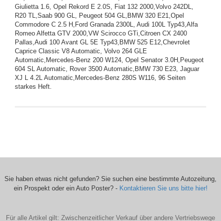
Giulietta 1.6, Opel Rekord E 2.0S, Fiat 132 2000,Volvo 242DL,
R20 TL,Saab 900 GL, Peugeot 504 GL,BMW 320 E21,Opel
Commodore C 2.5 H,Ford Granada 2300L, Audi 100L Typ43,Alfa
Romeo Alfetta GTV 2000,VW Scirocco GTi,Citroen CX 2400
Pallas,Audi 100 Avant GL 5E Typ43,BMW 525 E12,Chevrolet
Caprice Classic V8 Automatic, Volvo 264 GLE
Automatic,Mercedes-Benz 200 W124, Opel Senator 3.0H,Peugeot
604 SL Automatic, Rover 3500 Automatic,BMW 730 E23, Jaguar
XJ L 4.2L Automatic,Mercedes-Benz 280S W116, 96 Seiten
starkes Heft.
Sie haben etwas nicht gefunden? Sie suchen eine bestimmte Autozeitung,
ein Prospekt oder ein Auto Poster? -
Kontaktieren Sie uns bitte hier!
Für alle Artikel gilt: Zwischenzeitlicher Verkauf über andere Vertriebswege