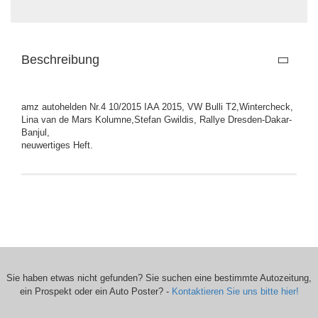
Beschreibung
amz autohelden Nr.4 10/2015 IAA 2015, VW Bulli T2,Wintercheck,
Lina van de Mars Kolumne,Stefan Gwildis, Rallye Dresden-Dakar-
Banjul,
neuwertiges Heft.
Sie haben etwas nicht gefunden? Sie suchen eine bestimmte Autozeitung,
ein Prospekt oder ein Auto Poster? -
Kontaktieren Sie uns bitte hier!