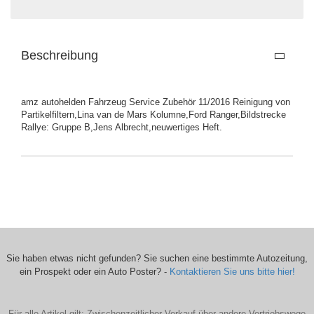
Beschreibung
amz autohelden Fahrzeug Service Zubehör 11/2016 Reinigung von
Partikelfiltern,Lina van de Mars Kolumne,Ford Ranger,Bildstrecke
Rallye: Gruppe B,Jens Albrecht,neuwertiges Heft.
Sie haben etwas nicht gefunden? Sie suchen eine bestimmte Autozeitung,
ein Prospekt oder ein Auto Poster? -
Kontaktieren Sie uns bitte hier!
Für alle Artikel gilt: Zwischenzeitlicher Verkauf über andere Vertriebswege