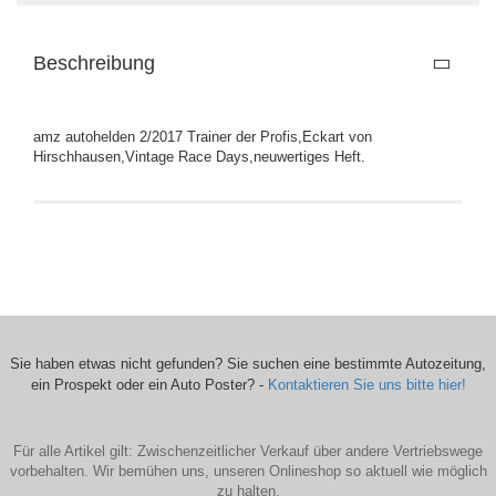
Beschreibung
amz autohelden 2/2017 Trainer der Profis,Eckart von
Hirschhausen,Vintage Race Days,neuwertiges Heft.
Sie haben etwas nicht gefunden? Sie suchen eine bestimmte Autozeitung,
ein Prospekt oder ein Auto Poster? -
Kontaktieren Sie uns bitte hier!
Für alle Artikel gilt: Zwischenzeitlicher Verkauf über andere Vertriebswege
vorbehalten. Wir bemühen uns, unseren Onlineshop so aktuell wie möglich
zu halten.