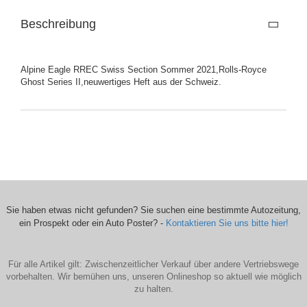
Beschreibung
Alpine Eagle RREC Swiss Section Sommer 2021,Rolls-Royce
Ghost Series II,neuwertiges Heft aus der Schweiz.
Sie haben etwas nicht gefunden? Sie suchen eine bestimmte Autozeitung,
ein Prospekt oder ein Auto Poster? -
Kontaktieren Sie uns bitte hier!
Für alle Artikel gilt: Zwischenzeitlicher Verkauf über andere Vertriebswege
vorbehalten. Wir bemühen uns, unseren Onlineshop so aktuell wie möglich
zu halten.