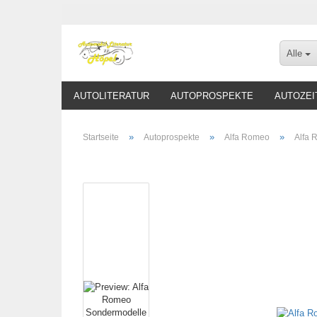
Alle
AUTOLITERATUR
AUTOPROSPEKTE
AUTOZEI
»
»
»
Startseite
Autoprospekte
Alfa Romeo
Alfa 