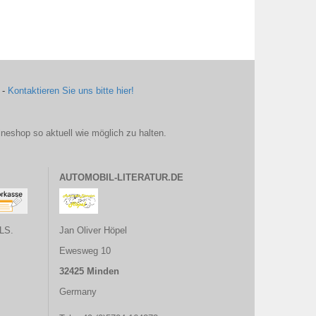
 -
Kontaktieren Sie uns bitte hier!
ineshop so aktuell wie möglich zu halten.
AUTOMOBIL-LITERATUR.DE
LS.
Jan Oliver Höpel
Ewesweg 10
32425 Minden
Germany