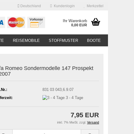
Deutschland
Kundenlogin
Merkzettel
Ihr Warenkorb
0,00 EUR
TE
REISEMOBILE
STOFFMUSTER
BOOTE
fa Romeo Sondermodelle 147 Prospekt
2007
.Nr.:
831 03 043,6.9.07
ferzeit:
3 - 4 Tage
7,95 EUR
inkl. 7% MwSt. zzgl.
Versand