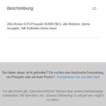
Beschreibung
Alfa Romeo GTV-Prospekt 9/2000 NEU, alle Motoren, dünne
Ausgabe, Hdl.Aufkleber hinten drauf.
Sie haben etwas nicht gefunden? Sie suchen eine bestimmte Autozeitung,
ein Prospekt oder ein Auto Poster? -
Kontaktieren Sie uns bitte hier!
Für alle Artikel gilt: Zwischenzeitlicher Verkauf über andere Vertriebswege
vorbehalten. Wir bemühen uns, unseren Onlineshop so aktuell wie möglich
zu halten.