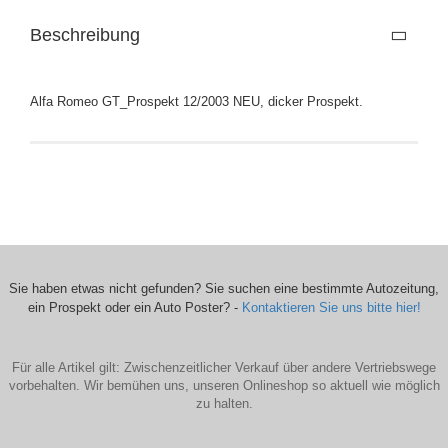
Beschreibung
Alfa Romeo GT_Prospekt 12/2003 NEU, dicker Prospekt.
Sie haben etwas nicht gefunden? Sie suchen eine bestimmte Autozeitung,
ein Prospekt oder ein Auto Poster? -
Kontaktieren Sie uns bitte hier!
Für alle Artikel gilt: Zwischenzeitlicher Verkauf über andere Vertriebswege
vorbehalten. Wir bemühen uns, unseren Onlineshop so aktuell wie möglich
zu halten.