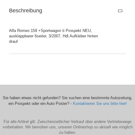
Beschreibung
Alfa Romeo 159 +Sportwagon ti Prospekt NEU,
ausklappbarer 6seiter, 3/2007, Hdl.Aufkleber hinten
drauf.
Sie haben etwas nicht gefunden? Sie suchen eine bestimmte Autozeitung,
ein Prospekt oder ein Auto Poster? -
Kontaktieren Sie uns bitte hier!
Für alle Artikel gilt: Zwischenzeitlicher Verkauf über andere Vertriebswege
vorbehalten. Wir bemühen uns, unseren Onlineshop so aktuell wie möglich
zu halten.