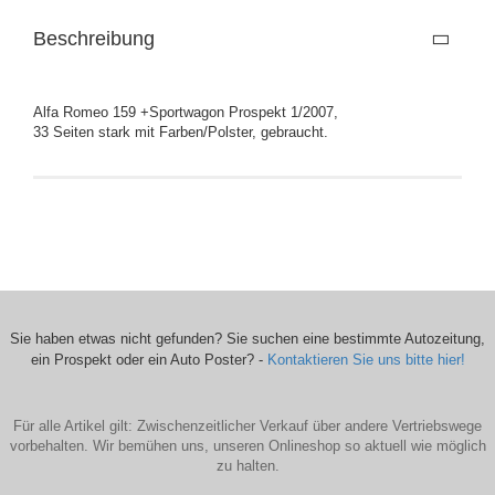
Beschreibung
Alfa Romeo 159 +Sportwagon Prospekt 1/2007,
33 Seiten stark mit Farben/Polster, gebraucht.
Sie haben etwas nicht gefunden? Sie suchen eine bestimmte Autozeitung,
ein Prospekt oder ein Auto Poster? -
Kontaktieren Sie uns bitte hier!
Für alle Artikel gilt: Zwischenzeitlicher Verkauf über andere Vertriebswege
vorbehalten. Wir bemühen uns, unseren Onlineshop so aktuell wie möglich
zu halten.