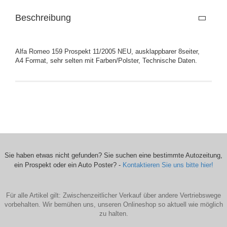
Beschreibung
Alfa Romeo 159 Prospekt 11/2005 NEU, ausklappbarer 8seiter,
A4 Format, sehr selten mit Farben/Polster, Technische Daten.
Sie haben etwas nicht gefunden? Sie suchen eine bestimmte Autozeitung,
ein Prospekt oder ein Auto Poster? -
Kontaktieren Sie uns bitte hier!
Für alle Artikel gilt: Zwischenzeitlicher Verkauf über andere Vertriebswege
vorbehalten. Wir bemühen uns, unseren Onlineshop so aktuell wie möglich
zu halten.