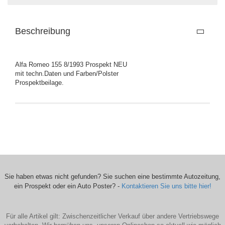
Beschreibung
Alfa Romeo 155 8/1993 Prospekt NEU
mit techn.Daten und Farben/Polster
Prospektbeilage.
Sie haben etwas nicht gefunden? Sie suchen eine bestimmte Autozeitung,
ein Prospekt oder ein Auto Poster? -
Kontaktieren Sie uns bitte hier!
Für alle Artikel gilt: Zwischenzeitlicher Verkauf über andere Vertriebswege