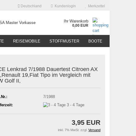
Deutschland
Kundenlogin
Merkzettel
Ihr Warenkorb
0,00 EUR
TE
REISEMOBILE
STOFFMUSTER
BOOTE
E Lenkrad 7/1988 Dauertest Citroen AX
,Renault 19,Fiat Tipo im Vergleich mit
 Golf II,
.Nr.:
7/1988
ferzeit:
3 - 4 Tage
3,95 EUR
inkl. 7% MwSt. zzgl.
Versand