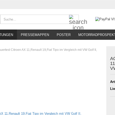
Suche...
TUNGEN
PRESSEMAPPEN
POSTER
MOTORRADPROSPEK
rtest Citroen AX 11,Renault 19,Fiat Tipo im Vergleich mit VW Golf II,
AC
11
VW
Art
Lie