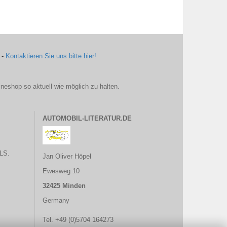
 -
Kontaktieren Sie uns bitte hier!
ineshop so aktuell wie möglich zu halten.
AUTOMOBIL-LITERATUR.DE
LS.
Jan Oliver Höpel
Ewesweg 10
32425 Minden
Germany
Tel. +49 (0)5704 164273