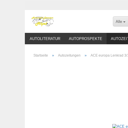
Alle
AUTOLITERATUR
AUTOPROSPEKTE
AUTOZEI
»
»
Startseite
Autozeitungen
ACE europa Lenkrad 3