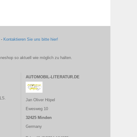
 -
Kontaktieren Sie uns bitte hier!
ineshop so aktuell wie möglich zu halten.
AUTOMOBIL-LITERATUR.DE
LS.
Jan Oliver Höpel
Ewesweg 10
32425 Minden
Germany