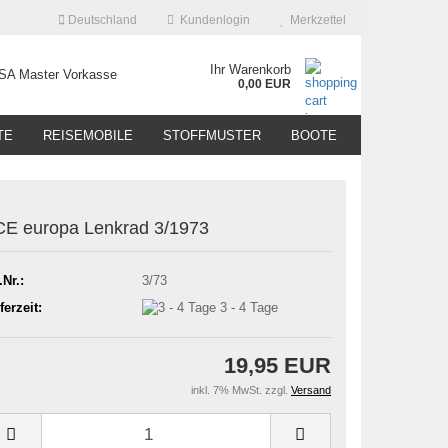
Deutschland
Kundenlogin
Merkzettel
Ihr Warenkorb
0,00 EUR
TE
REISEMOBILE
STOFFMUSTER
BOOTE
E europa Lenkrad 3/1973
.Nr.:
3/73
ferzeit:
3 - 4 Tage
19,95 EUR
inkl. 7% MwSt. zzgl.
Versand