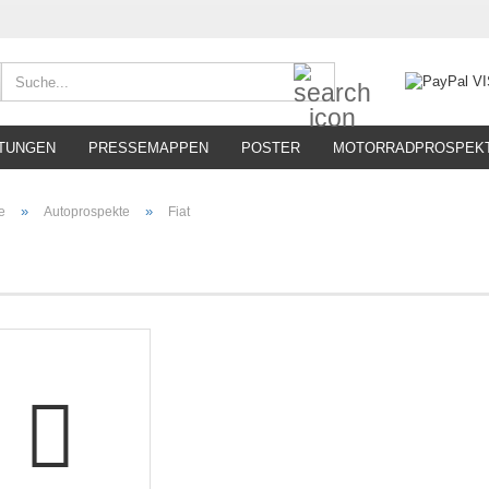
Suche...
TUNGEN
PRESSEMAPPEN
POSTER
MOTORRADPROSPEK
»
»
e
Autoprospekte
Fiat