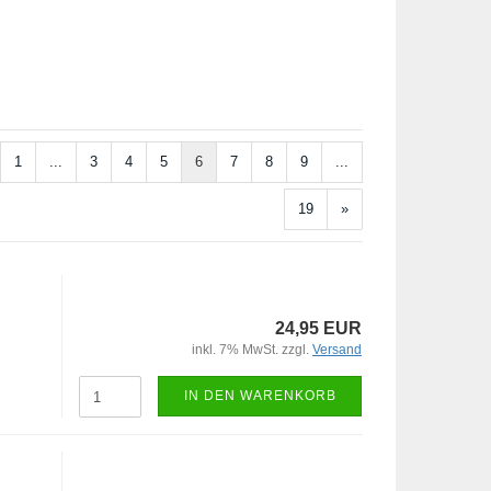
1
...
3
4
5
6
7
8
9
...
19
»
24,95 EUR
inkl. 7% MwSt. zzgl.
Versand
IN DEN WARENKORB