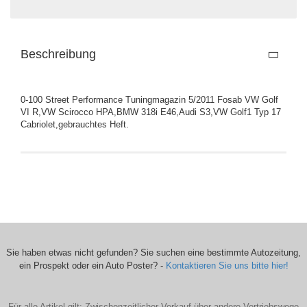
Beschreibung
0-100 Street Performance Tuningmagazin 5/2011 Fosab VW Golf
VI R,VW Scirocco HPA,BMW 318i E46,Audi S3,VW Golf1 Typ 17
Cabriolet,gebrauchtes Heft.
Sie haben etwas nicht gefunden? Sie suchen eine bestimmte Autozeitung,
ein Prospekt oder ein Auto Poster? -
Kontaktieren Sie uns bitte hier!
Für alle Artikel gilt: Zwischenzeitlicher Verkauf über andere Vertriebswege