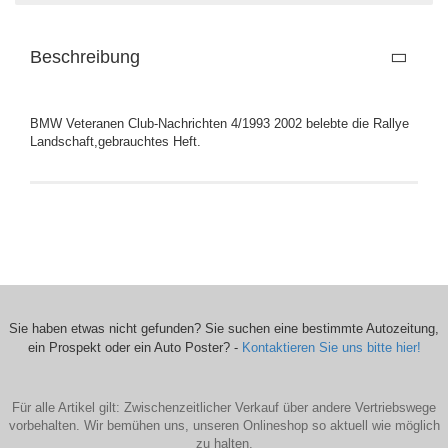
Beschreibung
BMW Veteranen Club-Nachrichten 4/1993 2002 belebte die Rallye
Landschaft,gebrauchtes Heft.
Sie haben etwas nicht gefunden? Sie suchen eine bestimmte Autozeitung,
ein Prospekt oder ein Auto Poster? -
Kontaktieren Sie uns bitte hier!
Für alle Artikel gilt: Zwischenzeitlicher Verkauf über andere Vertriebswege
vorbehalten. Wir bemühen uns, unseren Onlineshop so aktuell wie möglich
zu halten.