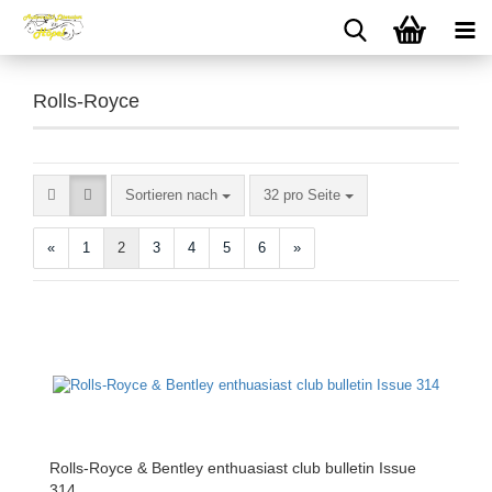
Rolls-Royce
Sortieren nach
pro Seite
Sortieren nach
32 pro Seite
«
1
2
3
4
5
6
»
Rolls-Royce & Bentley enthuasiast club bulletin Issue
314